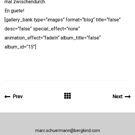
mal zwischendurch.
En guete!
[gallery_bank type=“images“ format=“blog“ title=“false“
desc=“false“ special_effect=“none“
animation_effect=“fadeIn“ album_title=“false“
album_id=“15″]
Prev
Next
marc.schuermann@bergkind.com